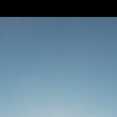
MEDIENAGENTUR
MediaLab Kitzbühel e.U
KONTAKT
office@medialab-kitz.at
KITZBÜHEL, TIROL — 47°26′N 12°23′E