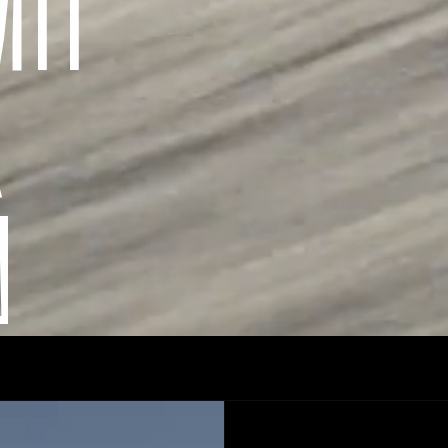
IT
R
N