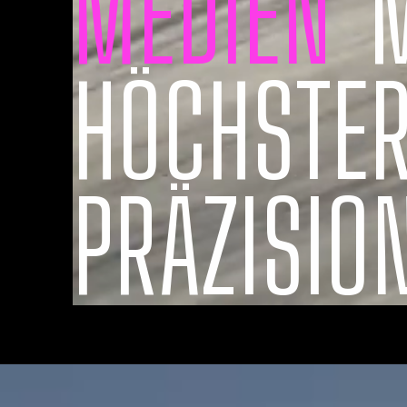
MEDIEN
M
HÖCHSTE
PRÄZISIO